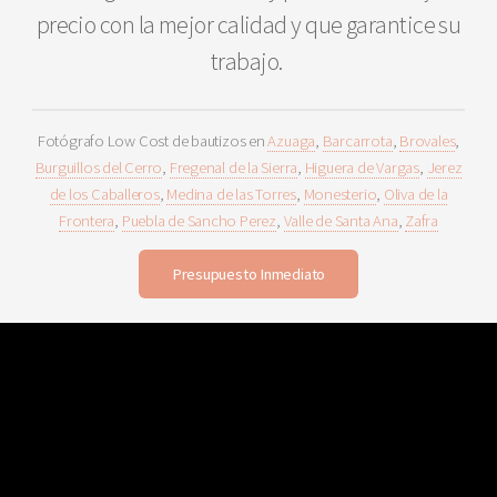
precio con la mejor calidad y que garantice su
trabajo.
Fotógrafo Low Cost de bautizos en
Azuaga
,
Barcarrota
,
Brovales
,
Burguillos del Cerro
,
Fregenal de la Sierra
,
Higuera de Vargas
,
Jerez
de los Caballeros
,
Medina de las Torres
,
Monesterio
,
Oliva de la
Frontera
,
Puebla de Sancho Perez
,
Valle de Santa Ana
,
Zafra
Presupuesto Inmediato