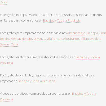
Zafra
Videografo Badajoz, Videos Low Cost todos los servicos, Bodas, bautizos,
embarazadas y comuniones en
Badajoz y Toda la Provincia
Fotógrafos para Empresas todos los servicios en
Almendralejo
,
Badajoz
,
Don
Benito
,
Mérida
,
Montijo
,
Olivenza
,
Villafranca de los Barros
,
Villanueva de la
Serena
,
Zafra
Fotógrafo barato para Empresas todos los servicios en
Badajoz y Toda la
Provincia
Fotógrafo de producto, negocio, locales, comercios e industrial para
empresas en
Badajoz y Toda la Provincia
Videos corporativos y comerciales para empresas en
Badajoz y Toda la
Provincia