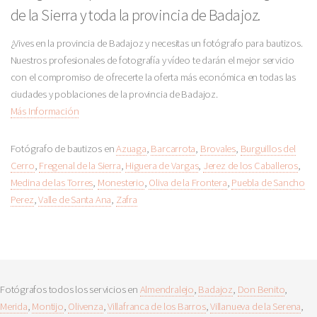
de la Sierra y toda la provincia de Badajoz.
¿Vives en la provincia de Badajoz y necesitas un fotógrafo para bautizos.
Nuestros profesionales de fotografía y vídeo te darán el mejor servicio
con el compromiso de ofrecerte la oferta más económica en todas las
ciudades y poblaciones de la provincia de Badajoz.
Más Información
Fotógrafo de bautizos en
Azuaga
,
Barcarrota
,
Brovales
,
Burguillos del
Cerro
,
Fregenal de la Sierra
,
Higuera de Vargas
,
Jerez de los Caballeros
,
Medina de las Torres
,
Monesterio
,
Oliva de la Frontera
,
Puebla de Sancho
Perez
,
Valle de Santa Ana
,
Zafra
Fotógrafos todos los servicios en
Almendralejo
,
Badajoz
,
Don Benito
,
Merida
,
Montijo
,
Olivenza
,
Villafranca de los Barros
,
Villanueva de la Serena
,