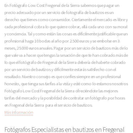
En Fotógrafo Low Cost Fregenal de la Sierra sabemos que pagar un
precio adecuado por un servicio de fotografía de bautizos es un
derecho que tienes como consumidor. Ciertamente el mercado es libre y
cada profesional cobra lo que quiere cobrar, allá cada uno con su moral
y conciencia. Tal y como están las cosas es difícilmente justificable que un
profesional haga 10 bodas al año por 2.500 euros y se embolse en 3
meses, 25.000 euros anuales. Pagar por un servicio de bautizos más de lo
que vale va a hacer que tengas la sesación de que te han cobrado más de
lo que el fotógrafo de Fregenal de la Sierra debería de haberte cobrado
por un servicio de bautizos y difícilmente estarás satisfecho con el
resultado. Nuestro consejo es que confíes siempre en un profesional
honesto, que tenga sus tarifas a la vista y esté como lo estamos nosotros
Fotógrafo Low Cost Fregenal de la Sierra ofreciéndote las mejores
tarifas del mercado y la posibildad de contratar un fotógrafo por horas
en Fregenal de la Sierra para el servicio de bautizos.
Más Información
Fotógrafos Especialistas en bautizos en Fregenal