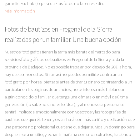
garantice su trabajo para que tus fotos no fallen ese día.
Más Información
Fotos de bautizos en Fregenal de la Sierra
realizadas por un familiar. Una buena opción
Nuestros fotógrafos tienen la tarifa más barata del mercado para
servicios fotográficos de bautizos en Fregenal de la Sierra y toda la
provincia de Badajoz. No es posible trabajar por debajo de 20€ la hora,
hay que ser honestos. Si aun así no puedes permitirte contratar un
fotógrafo por horas, piensa si antes de tirar tu dinero contratando a un
particular en las páginas de anuncios, no te interesa más hablar con
algún conocido o familiar que tenga una cámara o un móvil de última
generación (lo sabemos, no es lo ideal), y al menos esa persona se
sentirá implicada emocionalmente con vosotros y las fotografías de
bautizos que queréis tener y os las hará con más cariño y dedicación que
una persona no profesional que tiene que dejar su vida un domingo para
desplazarse a un sitio, y echar la mañana con unos extraños, haciendo