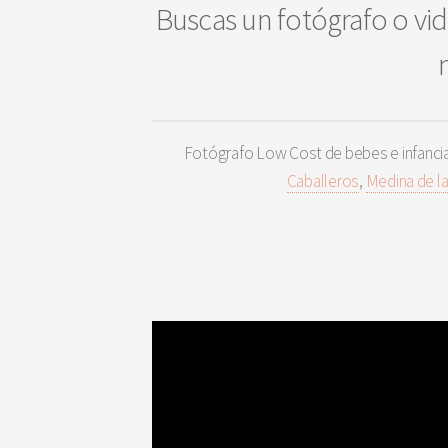
Buscas un fotógrafo o vid
Fotógrafo Low Cost de bebes e infanci
Caballeros
,
Medina de la