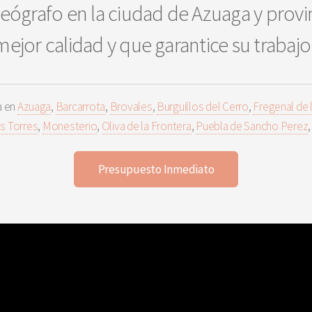
eógrafo en la ciudad de Azuaga y provin
mejor calidad y que garantice su trabajo
a en
Azuaga
,
Barcarrota
,
Brovales
,
Burguillos del Cerro
,
Fregenal de l
s Torres
,
Monesterio
,
Oliva de la Frontera
,
Puebla de Sancho Perez
Presupuesto Inmediato