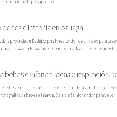
justar al máximo tu presupuesto.
 bebes e infancia en Azuaga
da la provincia de Badajoz para la realización de un vídeo para tu s
rtas, ajustadas a todas las tendencias en vídeos que se llevan este 
e bebes e infancia ideas e inspiración, 
 de bebes e infancia es aquel que por encima de las modas o tendenc
otografías de bebes e infancia, Dale a más información para verlo.