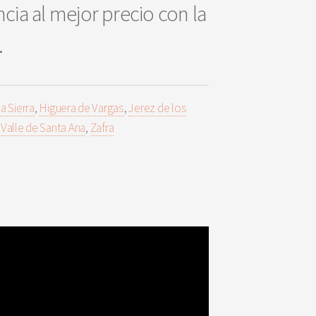
cia al mejor precio con la
.
a Sierra
,
Higuera de Vargas
,
Jerez de los
,
Valle de Santa Ana
,
Zafra