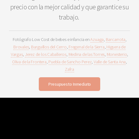
precio con la mejor calidad y que garantice su
trabajo.
Fotógrafo Low Cost de bebes e infancia en
Azuaga
,
Barcarrota
,
Brovales
,
Burguillos del Cerro
,
Fregenal de la Sierra
,
Higuera de
Vargas
,
Jerez de los Caballeros
,
Medina de las Torres
,
Monesterio
,
Oliva de la Frontera
,
Puebla de Sancho Perez
,
Valle de Santa Ana
,
Zafra
Presupuesto Inmediato