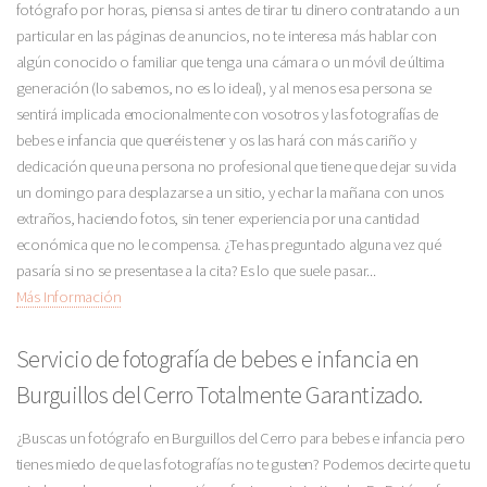
fotógrafo por horas, piensa si antes de tirar tu dinero contratando a un
particular en las páginas de anuncios, no te interesa más hablar con
algún conocido o familiar que tenga una cámara o un móvil de última
generación (lo sabemos, no es lo ideal), y al menos esa persona se
sentirá implicada emocionalmente con vosotros y las fotografías de
bebes e infancia que queréis tener y os las hará con más cariño y
dedicación que una persona no profesional que tiene que dejar su vida
un domingo para desplazarse a un sitio, y echar la mañana con unos
extraños, haciendo fotos, sin tener experiencia por una cantidad
económica que no le compensa. ¿Te has preguntado alguna vez qué
pasaría si no se presentase a la cita? Es lo que suele pasar...
Más Información
Servicio de fotografía de bebes e infancia en
Burguillos del Cerro Totalmente Garantizado.
¿Buscas un fotógrafo en Burguillos del Cerro para bebes e infancia pero
tienes miedo de que las fotografías no te gusten? Podemos decirte que tu