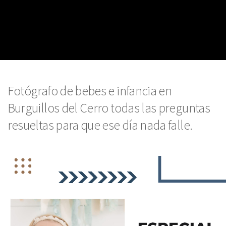
Fotógrafo de bebes e infancia en
Burguillos del Cerro todas las preguntas
resueltas para que ese día nada falle.