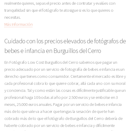
realmente quieres, sepas el precio antes de contratar y evalúes con
tranquiliidad sin que el fotógrafo te atosigue si es lo que quieres o
necesitas.
Más Información
Cuidado con los precios elevados de fotógrafos de
bebes e infancia en Burguillos del Cerro
En Fotógrafo Low Cost Burguillos del Cerro sabemos que pagar un
precio adecuado por un servicio de fotografía de bebes e infancia es un
derecho que tienes como consumidor. Ciertamente el mercado es libre y
cada profesional cobra lo que quiere cobrar, allá cada uno con su moral
y conciencia. Tal y como están las cosas es difícilmente justificable que un
profesional haga 10 bodas al año por 2.500 euros y se embolse en 3
meses, 25.000 euros anuales. Pagar por un servicio de bebes e infancia
más de lo que vale va a hacer que tengas la sesación de que te han
cobrado más de lo que el fotógrafo de Burguillos del Cerro debería de
haberte cobrado por un servicio de bebes e infancia y difícilmente