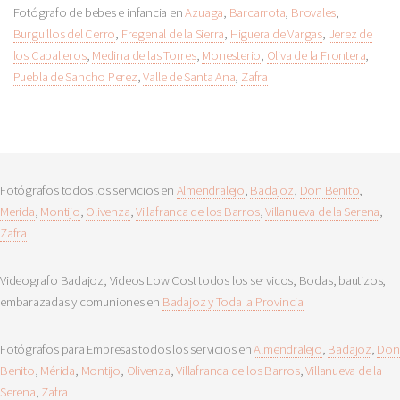
Fotógrafo de bebes e infancia en
Azuaga
,
Barcarrota
,
Brovales
,
Burguillos del Cerro
,
Fregenal de la Sierra
,
Higuera de Vargas
,
Jerez de
los Caballeros
,
Medina de las Torres
,
Monesterio
,
Oliva de la Frontera
,
Puebla de Sancho Perez
,
Valle de Santa Ana
,
Zafra
Fotógrafos todos los servicios en
Almendralejo
,
Badajoz
,
Don Benito
,
Merida
,
Montijo
,
Olivenza
,
Villafranca de los Barros
,
Villanueva de la Serena
,
Zafra
Videografo Badajoz, Videos Low Cost todos los servicos, Bodas, bautizos,
embarazadas y comuniones en
Badajoz y Toda la Provincia
Fotógrafos para Empresas todos los servicios en
Almendralejo
,
Badajoz
,
Don
Benito
,
Mérida
,
Montijo
,
Olivenza
,
Villafranca de los Barros
,
Villanueva de la
Serena
,
Zafra