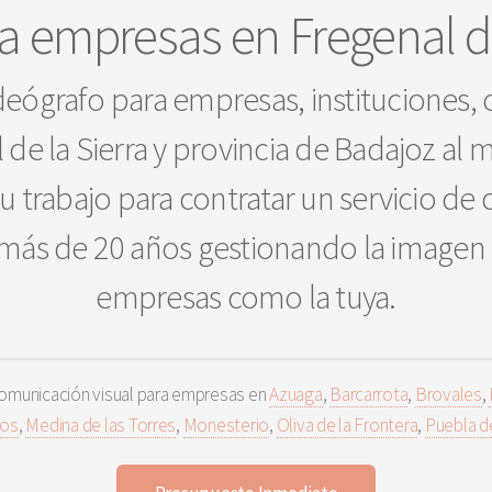
ra empresas en Fregenal de
deógrafo para empresas, instituciones,
 de la Sierra y provincia de Badajoz al 
su trabajo para contratar un servicio de
ás de 20 años gestionando la imagen qu
empresas como la tuya.
omunicación visual para empresas en
Azuaga
,
Barcarrota
,
Brovales
,
ros
,
Medina de las Torres
,
Monesterio
,
Oliva de la Frontera
,
Puebla d