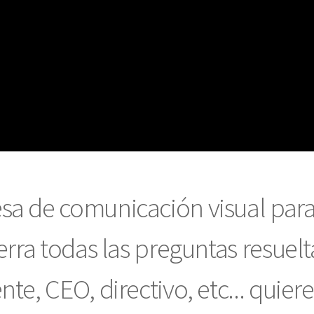
sa de comunicación visual par
erra todas las preguntas resuel
te, CEO, directivo, etc... quier