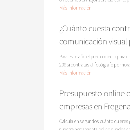
Más Información
¿Cuánto cuesta contr
comunicación visual 
Para este año el precio medio para u
20€ si contratas al fotógrafo por hor
Más Información
Presupuesto online c
empresas en Fregenal
Calcula en segundos cuánto quieres g
nuestra herramienta online puedes se