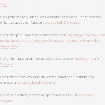
Zafra
Videografo Badajoz, Videos Low Cost todos los servicos, Bodas, bautizos,
embarazadas y comuniones en
Badajoz y Toda la Provincia
Fotógrafos para Empresas todos los servicios en
Almendralejo
,
Badajoz
,
Don
Benito
,
Mérida
,
Montijo
,
Olivenza
,
Villafranca de los Barros
,
Villanueva de la
Serena
,
Zafra
Fotógrafo barato para Empresas todos los servicios en
Badajoz y Toda la
Provincia
Fotógrafo de producto, negocio, locales, comercios e industrial para
empresas en
Badajoz y Toda la Provincia
Videos corporativos y comerciales para empresas en
Badajoz y Toda la
Provincia