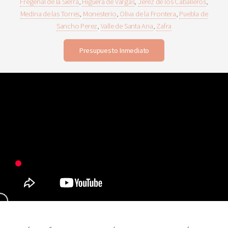
Fregenal de la Sierra
,
Higuera de Vargas
,
Jerez de los Caballeros
,
Medina de las Torres
,
Monesterio
,
Oliva de la Frontera
,
Puebla de
Sancho Perez
,
Valle de Santa Ana
,
Zafra
Presupuesto Inmediato