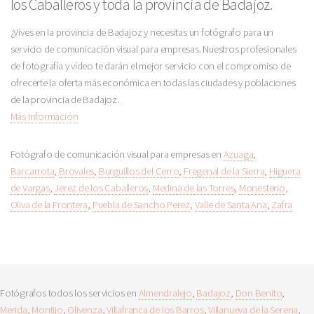
los Caballeros y toda la provincia de Badajoz.
¿Vives en la provincia de Badajoz y necesitas un fotógrafo para un
servicio de comunicación visual para empresas. Nuestros profesionales
de fotografía y vídeo te darán el mejor servicio con el compromiso de
ofrecerte la oferta más económica en todas las ciudades y poblaciones
de la provincia de Badajoz.
Más Información
Fotógrafo de comunicación visual para empresas en
Azuaga
,
Barcarrota
,
Brovales
,
Burguillos del Cerro
,
Fregenal de la Sierra
,
Higuera
de Vargas
,
Jerez de los Caballeros
,
Medina de las Torres
,
Monesterio
,
Oliva de la Frontera
,
Puebla de Sancho Perez
,
Valle de Santa Ana
,
Zafra
Fotógrafos todos los servicios en
Almendralejo
,
Badajoz
,
Don Benito
,
Merida
,
Montijo
,
Olivenza
,
Villafranca de los Barros
,
Villanueva de la Serena
,