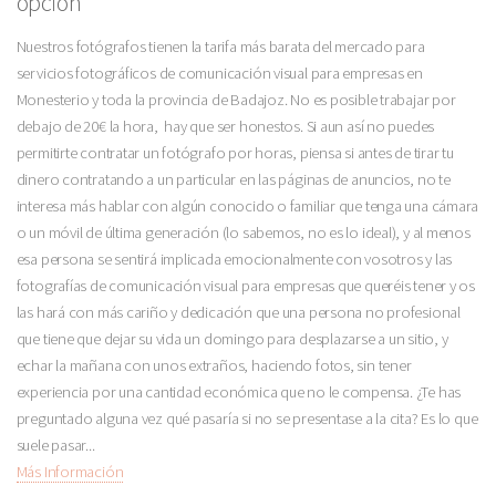
opción
Nuestros fotógrafos tienen la tarifa más barata del mercado para
servicios fotográficos de comunicación visual para empresas en
Monesterio y toda la provincia de Badajoz. No es posible trabajar por
debajo de 20€ la hora, hay que ser honestos. Si aun así no puedes
permitirte contratar un fotógrafo por horas, piensa si antes de tirar tu
dinero contratando a un particular en las páginas de anuncios, no te
interesa más hablar con algún conocido o familiar que tenga una cámara
o un móvil de última generación (lo sabemos, no es lo ideal), y al menos
esa persona se sentirá implicada emocionalmente con vosotros y las
fotografías de comunicación visual para empresas que queréis tener y os
las hará con más cariño y dedicación que una persona no profesional
que tiene que dejar su vida un domingo para desplazarse a un sitio, y
echar la mañana con unos extraños, haciendo fotos, sin tener
experiencia por una cantidad económica que no le compensa. ¿Te has
preguntado alguna vez qué pasaría si no se presentase a la cita? Es lo que
suele pasar...
Más Información