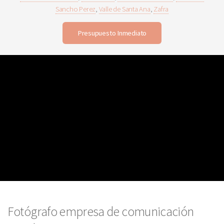
Sancho Perez
,
Valle de Santa Ana
,
Zafra
Presupuesto Inmediato
Fotógrafo empresa de comunicación