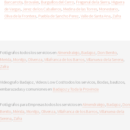
Barcarrota
,
Brovales
,
Burguillos del Cerro
,
Fregenal de la Sierra
,
Higuera
de Vargas
,
Jerez de los Caballeros
,
Medina de las Torres
,
Monesterio
,
Oliva de la Frontera
,
Puebla de Sancho Perez
,
Valle de Santa Ana
,
Zafra
Fotógrafos todos los servicios en
Almendralejo
,
Badajoz
,
Don Benito
,
Merida
,
Montijo
,
Olivenza
,
Villafranca de los Barros
,
Villanueva de la Serena
,
Zafra
Videografo Badajoz, Videos Low Cost todos los servicos, Bodas, bautizos,
embarazadas y comuniones en
Badajoz y Toda la Provincia
Fotógrafos para Empresas todos los servicios en
Almendralejo
,
Badajoz
,
Don
Benito
,
Mérida
,
Montijo
,
Olivenza
,
Villafranca de los Barros
,
Villanueva de la
Serena
,
Zafra