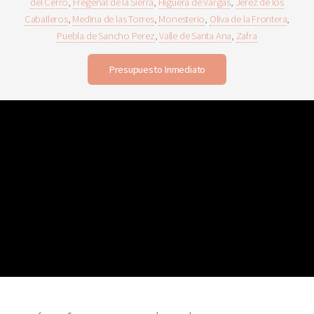
del Cerro
,
Fregenal de la Sierra
,
Higuera de Vargas
,
Jerez de los
Caballeros
,
Medina de las Torres
,
Monesterio
,
Oliva de la Frontera
,
Puebla de Sancho Perez
,
Valle de Santa Ana
,
Zafra
Presupuesto Inmediato