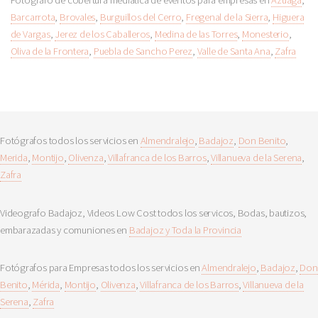
Barcarrota
,
Brovales
,
Burguillos del Cerro
,
Fregenal de la Sierra
,
Higuera
de Vargas
,
Jerez de los Caballeros
,
Medina de las Torres
,
Monesterio
,
Oliva de la Frontera
,
Puebla de Sancho Perez
,
Valle de Santa Ana
,
Zafra
Fotógrafos todos los servicios en
Almendralejo
,
Badajoz
,
Don Benito
,
Merida
,
Montijo
,
Olivenza
,
Villafranca de los Barros
,
Villanueva de la Serena
,
Zafra
Videografo Badajoz, Videos Low Cost todos los servicos, Bodas, bautizos,
embarazadas y comuniones en
Badajoz y Toda la Provincia
Fotógrafos para Empresas todos los servicios en
Almendralejo
,
Badajoz
,
Don
Benito
,
Mérida
,
Montijo
,
Olivenza
,
Villafranca de los Barros
,
Villanueva de la
Serena
,
Zafra