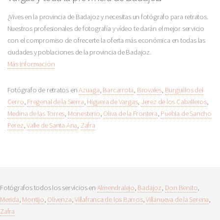
¿Vives en la provincia de Badajoz y necesitas un fotógrafo para retratos.
Nuestros profesionales de fotografía y vídeo te darán el mejor servicio
con el compromiso de ofrecerte la oferta más económica en todas las
ciudades y poblaciones de la provincia de Badajoz.
Más Información
Fotógrafo de retratos en
Azuaga
,
Barcarrota
,
Brovales
,
Burguillos del
Cerro
,
Fregenal de la Sierra
,
Higuera de Vargas
,
Jerez de los Caballeros
,
Medina de las Torres
,
Monesterio
,
Oliva de la Frontera
,
Puebla de Sancho
Perez
,
Valle de Santa Ana
,
Zafra
Fotógrafos todos los servicios en
Almendralejo
,
Badajoz
,
Don Benito
,
Merida
,
Montijo
,
Olivenza
,
Villafranca de los Barros
,
Villanueva de la Serena
,
Zafra