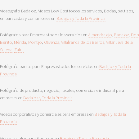
Videografo Badajoz, Videos Low Cost todos los servicos, Bodas, bautizos,
embarazadas y comuniones en
Badajoz y Toda la Provincia
Fotógrafos para Empresas todos los servicios en
Almendralejo
,
Badajoz
,
Don
Benito
,
Mérida
,
Montijo
,
Olivenza
,
Villafranca de los Barros
,
Villanueva de la
Serena
,
Zafra
Fotógrafo barato para Empresas todos los servicios en
Badajoz y Toda la
Provincia
Fotógrafo de producto, negocio, locales, comercios e industrial para
empresas en
Badajoz y Toda la Provincia
Videos corporativos y comerciales para empresas en
Badajoz y Toda la
Provincia
Videos baratos para Empresas en
Badajoz y Toda la Provincia