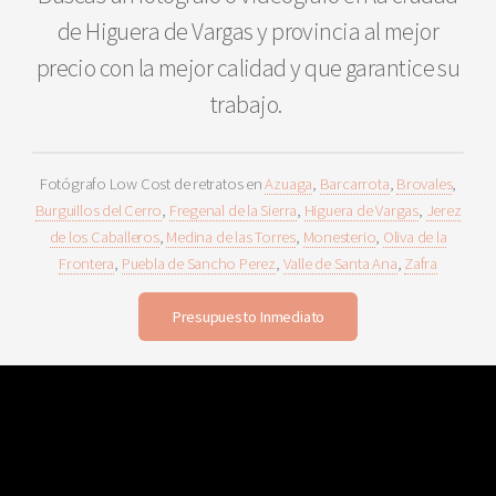
de Higuera de Vargas y provincia al mejor
precio con la mejor calidad y que garantice su
trabajo.
Fotógrafo Low Cost de retratos en
Azuaga
,
Barcarrota
,
Brovales
,
Burguillos del Cerro
,
Fregenal de la Sierra
,
Higuera de Vargas
,
Jerez
de los Caballeros
,
Medina de las Torres
,
Monesterio
,
Oliva de la
Frontera
,
Puebla de Sancho Perez
,
Valle de Santa Ana
,
Zafra
Presupuesto Inmediato