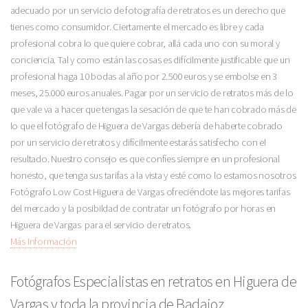
adecuado por un servicio de fotografía de retratos es un derecho que
tienes como consumidor. Ciertamente el mercado es libre y cada
profesional cobra lo que quiere cobrar, allá cada uno con su moral y
conciencia. Tal y como están las cosas es difícilmente justificable que un
profesional haga 10 bodas al año por 2.500 euros y se embolse en 3
meses, 25.000 euros anuales. Pagar por un servicio de retratos más de lo
que vale va a hacer que tengas la sesación de que te han cobrado más de
lo que el fotógrafo de Higuera de Vargas debería de haberte cobrado
por un servicio de retratos y difícilmente estarás satisfecho con el
resultado. Nuestro consejo es que confíes siempre en un profesional
honesto, que tenga sus tarifas a la vista y esté como lo estamos nosotros
Fotógrafo Low Cost Higuera de Vargas ofreciéndote las mejores tarifas
del mercado y la posibildad de contratar un fotógrafo por horas en
Higuera de Vargas para el servicio de retratos.
Más Información
Fotógrafos Especialistas en retratos en Higuera de
Vargas y toda la provincia de Badajoz.