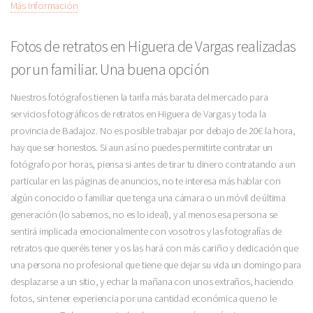
Más Información
Fotos de retratos en Higuera de Vargas realizadas
por un familiar. Una buena opción
Nuestros fotógrafos tienen la tarifa más barata del mercado para
servicios fotográficos de retratos en Higuera de Vargas y toda la
provincia de Badajoz. No es posible trabajar por debajo de 20€ la hora,
hay que ser honestos. Si aun así no puedes permitirte contratar un
fotógrafo por horas, piensa si antes de tirar tu dinero contratando a un
particular en las páginas de anuncios, no te interesa más hablar con
algún conocido o familiar que tenga una cámara o un móvil de última
generación (lo sabemos, no es lo ideal), y al menos esa persona se
sentirá implicada emocionalmente con vosotros y las fotografías de
retratos que queréis tener y os las hará con más cariño y dedicación que
una persona no profesional que tiene que dejar su vida un domingo para
desplazarse a un sitio, y echar la mañana con unos extraños, haciendo
fotos, sin tener experiencia por una cantidad económica que no le