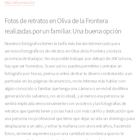
Más Información
Fotos de retratos en Oliva de la Frontera
realizadas por un familiar. Una buena opción
Nuestros fotógrafos tienen la tarifa más barata del mercado para
servicios fotográficos de retratos en Oliva de la Frontera y toda la
provincia de Badajoz. No es posible trabajar por debajo de 20€ la hora,
hay que ser honestos. Si aun así no puedes permitirte contratar un
fotógrafo por horas, piensa si antes de tirar tu dinero contratando a un
particular en las páginas de anuncios, no te interesa más hablar con
algún conocido o familiar que tenga una cámara o un móvil de última
generación (lo sabemos, no es lo ideal), y al menos esa persona se
sentirá implicada emocionalmente con vosotros y las fotografías de
retratos que queréis tener y os las hará con más cariño y dedicación que
una persona no profesional que tiene que dejar su vida un domingo para
desplazarse a un sitio, y echar la mañana con unos extraños, haciendo
fotos, sin tener experiencia por una cantidad económica que no le