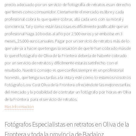
precio adecuado por un servicio de fotografía de retratos es un derecho
que tienes como consumidor. Ciertamente el mercado es libre y cada
profesional cobra lo que quiere cobrar, allá cada uno con su moral y
conciencia. Tal y como están las cosas es difícilmente justificable que un
profesional haga 10 bodas al año por 2.500 euros y se embolse en 3
meses, 25.000 euros anuales. Pagar por un servicio de retratos más de lo
que vale va a hacer que tengas la sesación de que te han cobrado más de
lo que el fotógrafo de Oliva de la Frontera debería de haberte cobrado
por un servicio de retratos y difícilmente estarás satisfecho con el
resultado. Nuestro consejo es que confíes siempre en un profesional
honesto, que tenga sus tarifas a la vista y esté como lo estamos nosotros
Fotógrafo Low Cost Oliva de la Frontera ofreciéndote las mejores tarifas
del mercado y la posibildad de contratar un fotógrafo por horas en Oliva
de la Frontera para el servicio de retratos.
Más Información
Fotógrafos Especialistas en retratos en Oliva de la
Frontera y toda la provincia de Badajoz.