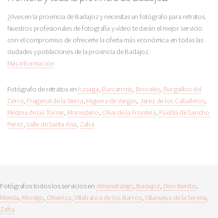
¿Vives en la provincia de Badajoz y necesitas un fotógrafo para retratos.
Nuestros profesionales de fotografía y vídeo te darán el mejor servicio
con el compromiso de ofrecerte la oferta más económica en todas las
ciudades y poblaciones de la provincia de Badajoz.
Más Información
Fotógrafo de retratos en
Azuaga
,
Barcarrota
,
Brovales
,
Burguillos del
Cerro
,
Fregenal de la Sierra
,
Higuera de Vargas
,
Jerez de los Caballeros
,
Medina de las Torres
,
Monesterio
,
Oliva de la Frontera
,
Puebla de Sancho
Perez
,
Valle de Santa Ana
,
Zafra
Fotógrafos todos los servicios en
Almendralejo
,
Badajoz
,
Don Benito
,
Merida
,
Montijo
,
Olivenza
,
Villafranca de los Barros
,
Villanueva de la Serena
,
Zafra