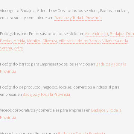
Videografo Badajoz, Videos Low Cost todos los servicos, Bodas, bautizos,
embarazadas y comuniones en
Badajoz y Toda la Provincia
Fotógrafos para Empresas todos los servicios en
Almendralejo
,
Badajoz
,
Don
Benito
,
Mérida
,
Montijo
,
Olivenza
,
Villafranca de los Barros
,
Villanueva de la
Serena
,
Zafra
Fotógrafo barato para Empresas todos los servicios en
Badajoz y Toda la
Provincia
Fotógrafo de producto, negocio, locales, comercios e industrial para
empresas en
Badajoz y Toda la Provincia
Videos corporativos y comerciales para empresas en
Badajoz y Toda la
Provincia
Videos baratos para Empresas en
Badajoz y Toda la Provincia