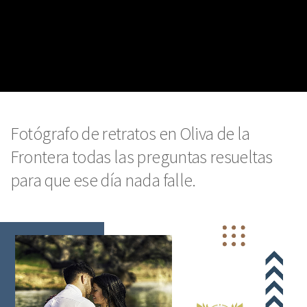
Fotógrafo de retratos en Oliva de la
Frontera todas las preguntas resueltas
para que ese día nada falle.