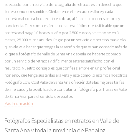
adecuado por un servicio de fotografía de retratos es un derecho que
tienes como consumidor. Ciertamente el mercado es libre y cada
profesional cobra lo que quiere cobrar, allá cada uno con su moral y
conciencia. Tal y como están las cosas es difícilmente justificable que un
profesional haga 10 bodas al año por 2.500 euros y se embolse en 3
meses, 25.000 euros anuales. Pagar por un servicio de retratos más de lo
que vale va a hacer que tengas la sesación de que te han cobrado más de
lo que el fotógrafo de Valle de Santa Ana debería de haberte cobrado
por un servicio de retratos y difícilmente estarás satisfecho con el
resultado. Nuestro consejo es que confíes siempre en un profesional
honesto, que tenga sus tarifas a la vista y esté como lo estamos nosotros
Fotógrafo Low Cost Valle de Santa Ana ofreciéndote las mejores tarifas
del mercado y la posibildad de contratar un fotógrafo por horas en Valle
de Santa Ana para el servicio de retratos.
Más Información
Fotógrafos Especialistas en retratos en Valle de
Santa Ana y toda la provincia de Badajoz.