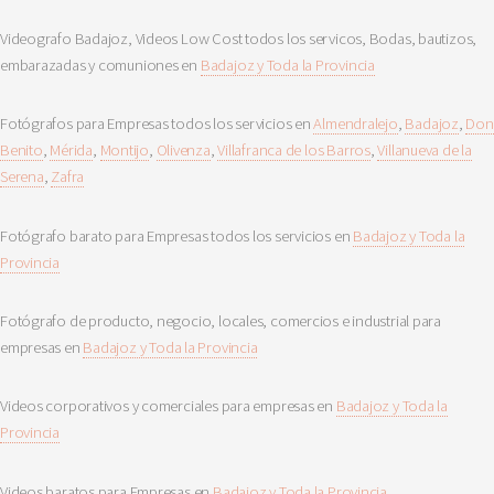
Videografo Badajoz, Videos Low Cost todos los servicos, Bodas, bautizos,
embarazadas y comuniones en
Badajoz y Toda la Provincia
Fotógrafos para Empresas todos los servicios en
Almendralejo
,
Badajoz
,
Don
Benito
,
Mérida
,
Montijo
,
Olivenza
,
Villafranca de los Barros
,
Villanueva de la
Serena
,
Zafra
Fotógrafo barato para Empresas todos los servicios en
Badajoz y Toda la
Provincia
Fotógrafo de producto, negocio, locales, comercios e industrial para
empresas en
Badajoz y Toda la Provincia
Videos corporativos y comerciales para empresas en
Badajoz y Toda la
Provincia
Videos baratos para Empresas en
Badajoz y Toda la Provincia