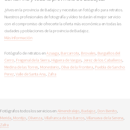
¿Vives en la provincia de Badajoz y necesitas un fotógrafo para retratos.
Nuestros profesionales de fotografía y vídeo te darán el mejor servicio
con el compromiso de ofrecerte la oferta más económica en todas las
ciudades y poblaciones de la provincia de Badajoz.
Más Información
Fotógrafo de retratos en
Azuaga
,
Barcarrota
,
Brovales
,
Burguillos del
Cerro
,
Fregenal de la Sierra
,
Higuera de Vargas
,
Jerez de los Caballeros
,
Medina de las Torres
,
Monesterio
,
Oliva de la Frontera
,
Puebla de Sancho
Perez
,
Valle de Santa Ana
,
Zafra
Fotógrafos todos los servicios en
Almendralejo
,
Badajoz
,
Don Benito
,
Merida
,
Montijo
,
Olivenza
,
Villafranca de los Barros
,
Villanueva de la Serena
,
Zafra