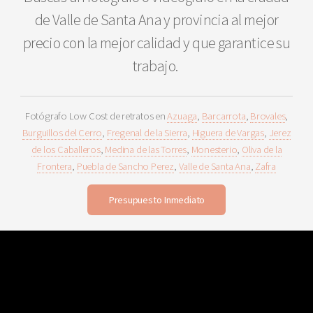
de Valle de Santa Ana y provincia al mejor
precio con la mejor calidad y que garantice su
trabajo.
Fotógrafo Low Cost de retratos en
Azuaga
,
Barcarrota
,
Brovales
,
Burguillos del Cerro
,
Fregenal de la Sierra
,
Higuera de Vargas
,
Jerez
de los Caballeros
,
Medina de las Torres
,
Monesterio
,
Oliva de la
Frontera
,
Puebla de Sancho Perez
,
Valle de Santa Ana
,
Zafra
Presupuesto Inmediato