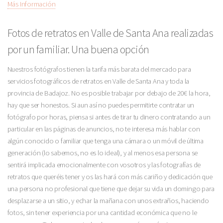
Más Información
Fotos de retratos en Valle de Santa Ana realizadas
por un familiar. Una buena opción
Nuestros fotógrafos tienen la tarifa más barata del mercado para
servicios fotográficos de retratos en Valle de Santa Ana y toda la
provincia de Badajoz. No es posible trabajar por debajo de 20€ la hora,
hay que ser honestos. Si aun así no puedes permitirte contratar un
fotógrafo por horas, piensa si antes de tirar tu dinero contratando a un
particular en las páginas de anuncios, no te interesa más hablar con
algún conocido o familiar que tenga una cámara o un móvil de última
generación (lo sabemos, no es lo ideal), y al menos esa persona se
sentirá implicada emocionalmente con vosotros y las fotografías de
retratos que queréis tener y os las hará con más cariño y dedicación que
una persona no profesional que tiene que dejar su vida un domingo para
desplazarse a un sitio, y echar la mañana con unos extraños, haciendo
fotos, sin tener experiencia por una cantidad económica que no le