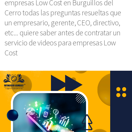
empresas Low Cost en Burguillos del
Cerro todas las preguntas resueltas que
un empresario, gerente, CEO, directivo,
etc... quiere saber antes de contratar un
servicio de videos para empresas Low
Cost