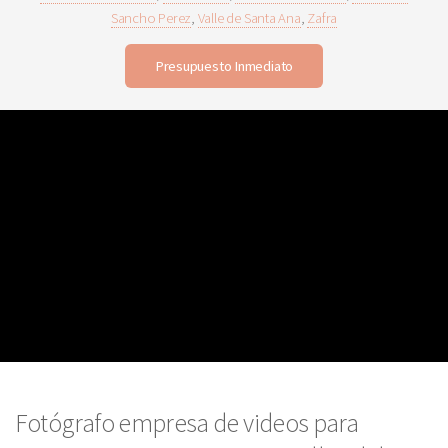
Sancho Perez
,
Valle de Santa Ana
,
Zafra
Presupuesto Inmediato
Fotógrafo empresa de videos para