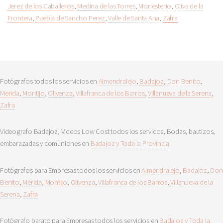
Jerez de los Caballeros
,
Medina de las Torres
,
Monesterio
,
Oliva de la
Frontera
,
Puebla de Sancho Perez
,
Valle de Santa Ana
,
Zafra
Fotógrafos todos los servicios en
Almendralejo
,
Badajoz
,
Don Benito
,
Merida
,
Montijo
,
Olivenza
,
Villafranca de los Barros
,
Villanueva de la Serena
,
Zafra
Videografo Badajoz, Videos Low Cost todos los servicos, Bodas, bautizos,
embarazadas y comuniones en
Badajoz y Toda la Provincia
Fotógrafos para Empresas todos los servicios en
Almendralejo
,
Badajoz
,
Don
Benito
,
Mérida
,
Montijo
,
Olivenza
,
Villafranca de los Barros
,
Villanueva de la
Serena
,
Zafra
Fotógrafo barato para Empresas todos los servicios en
Badajoz y Toda la