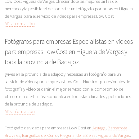
Low Cost Higuera de Vargas ofreciéndote las mejores tarifas del
mercado y la posibildad de contratar un fotógrafo por horas en Higuera
de Vargas para el servicio de videos para empresas Low Cost.
Más Información
Fotógrafos para empresas Especialistas en videos
para empresas Low Cost en Higuera de Vargas y
toda la provincia de Badajoz.
¿Vives en la provincia de Badajoz y necesitas un fotógrafo para un
servicio de videos para empresas Low Cost. Nuestros profesionales de
fotografía y vídeo te darán el mejor servicio con el compromiso de
ofrecerte la oferta más económica en todas las ciudades y poblaciones
de la provincia de Badajoz.
Más Información
Fotógrafo de videos para empresas Low Cost en
Azuaga
,
Barcarrota
,
Brovales
,
Burguillos del Cerro
,
Fregenal de la Sierra
,
Higuera de Vargas
,