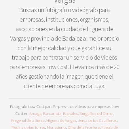
Buscas un fotógrafo o videógrafo para
empresas, instituciones, organismos,
asociaciones en la ciudad de Higuera de
Vargas y provincia de Badajoz al mejor precio
con la mejor calidad y que garantice su
trabajo para contratar un servicio de videos
para empresas Low Cost. LLevamos más de 20
años gestionando la imagen que tiene el
cliente de empresas como la tuya.
Fotógrafo Low Cost para Empresas de videos para empresas Low
Cost en
Azuaga
,
Barcarrota
,
Brovales
,
Burguillos del Cerro
,
Fregenal de la Sierra
,
Higuera de Vargas
,
Jerez de los Caballeros
,
Medina de las Torres
,
Monesterio
,
Oliva de la Frontera
,
Puebla de