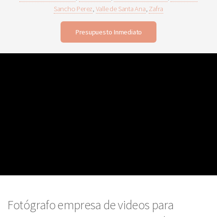
Sancho Perez
,
Valle de Santa Ana
,
Zafra
Presupuesto Inmediato
Fotógrafo empresa de videos para