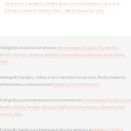
Jerez de los Caballeros
,
Medina de las Torres
,
Monesterio
,
Oliva de la
Frontera
,
Puebla de Sancho Perez
,
Valle de Santa Ana
,
Zafra
Fotógrafos todos los servicios en
Almendralejo
,
Badajoz
,
Don Benito
,
Merida
,
Montijo
,
Olivenza
,
Villafranca de los Barros
,
Villanueva de la Serena
,
Zafra
Videografo Badajoz, Videos Low Cost todos los servicos, Bodas, bautizos,
embarazadas y comuniones en
Badajoz y Toda la Provincia
Fotógrafos para Empresas todos los servicios en
Almendralejo
,
Badajoz
,
Don
Benito
,
Mérida
,
Montijo
,
Olivenza
,
Villafranca de los Barros
,
Villanueva de la
Serena
,
Zafra
Fotógrafo barato para Empresas todos los servicios en
Badajoz y Toda la