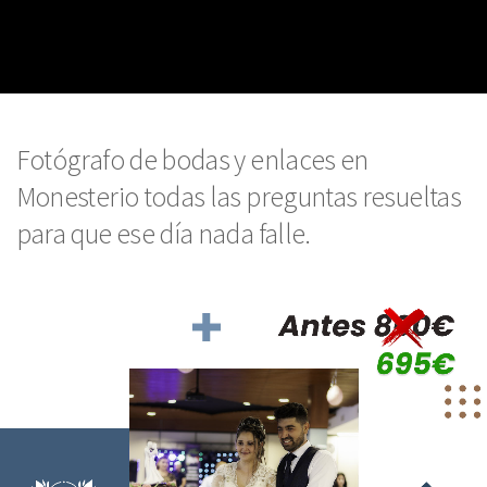
Fotógrafo de bodas y enlaces en
Monesterio todas las preguntas resueltas
para que ese día nada falle.