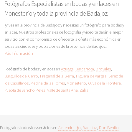
Fotógrafos Especialistas en bodas y enlaces en
Monesterio y toda la provincia de Badajoz.
¿Vives en la provincia de Badajoz y necesitas un fotógrafo para bodas y
enlaces. Nuestros profesionales de fotografía y vídeo te darán el mejor
servicio con el compromiso de ofrecerte la oferta más económica en
todas las ciudades y poblaciones de la provincia de Badajoz.
Más Información
Fotógrafo de bodas y enlaces en
Azuaga
,
Barcarrota
,
Brovales
,
Burguillos del Cerro
,
Fregenal de la Sierra
,
Higuera de Vargas
,
Jerez de
los Caballeros
,
Medina de las Torres
,
Monesterio
,
Oliva de la Frontera
,
Puebla de Sancho Perez
,
Valle de Santa Ana
,
Zafra
Fotógrafos todos los servicios en
Almendralejo
,
Badajoz
,
Don Benito
,