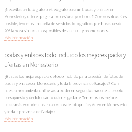
¿Necesitas un fotógrafo o videógrafo para un bodas y enlaces en
Monesterio y quieres pagar al profesional por horas? Con nosotros sí es
posible, tenemos una tarifa de servicios fotográficos por horas desde
20€ la hora sin incluir los posibles descuentos y promociones.
Más Información
bodas y enlaces todo incluido los mejores packs y
ofertas en Monesterio
¿Buscas los mejores packs de todo incluido para tu sesión de fotos de
bodas y enlaces en Monesterio y toda la provincia de Badajoz? Con
nuestra herramienta online vas a poder en segundos hacerte tu propio
presupuesto y decidir cuánto quieres gastarte. Tenemos los mejores
packs más económicos en servicios de fotografía y vídeo en Monesterio
y toda la provincia de Badajoz.
Más Información