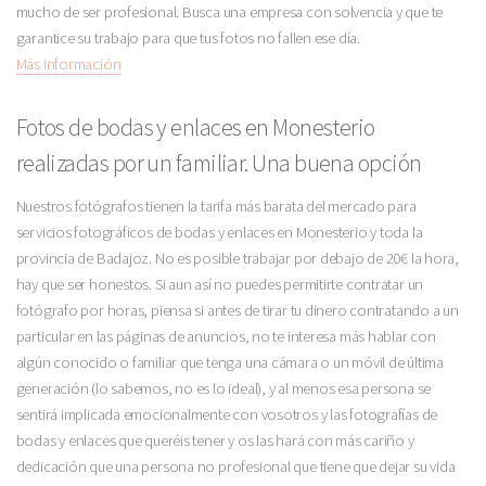
mucho de ser profesional. Busca una empresa con solvencia y que te
garantice su trabajo para que tus fotos no fallen ese día.
Más Información
Fotos de bodas y enlaces en Monesterio
realizadas por un familiar. Una buena opción
Nuestros fotógrafos tienen la tarifa más barata del mercado para
servicios fotográficos de bodas y enlaces en Monesterio y toda la
provincia de Badajoz. No es posible trabajar por debajo de 20€ la hora,
hay que ser honestos. Si aun así no puedes permitirte contratar un
fotógrafo por horas, piensa si antes de tirar tu dinero contratando a un
particular en las páginas de anuncios, no te interesa más hablar con
algún conocido o familiar que tenga una cámara o un móvil de última
generación (lo sabemos, no es lo ideal), y al menos esa persona se
sentirá implicada emocionalmente con vosotros y las fotografías de
bodas y enlaces que queréis tener y os las hará con más cariño y
dedicación que una persona no profesional que tiene que dejar su vida