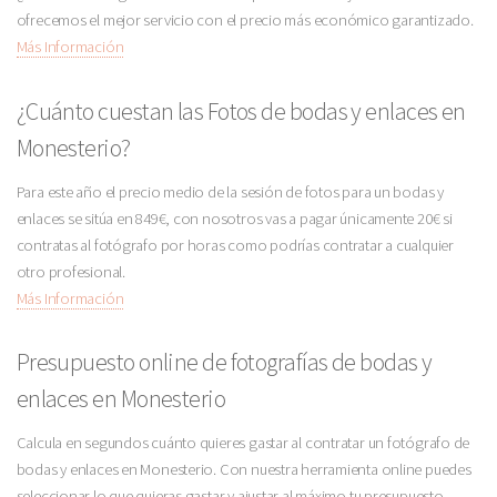
ofrecemos el mejor servicio con el precio más económico garantizado.
Más Información
¿Cuánto cuestan las Fotos de bodas y enlaces en
Monesterio?
Para este año el precio medio de la sesión de fotos para un bodas y
enlaces se sitúa en 849€, con nosotros vas a pagar únicamente 20€ si
contratas al fotógrafo por horas como podrías contratar a cualquier
otro profesional.
Más Información
Presupuesto online de fotografías de bodas y
enlaces en Monesterio
Calcula en segundos cuánto quieres gastar al contratar un fotógrafo de
bodas y enlaces en Monesterio. Con nuestra herramienta online puedes
seleccionar lo que quieras gastar y ajustar al máximo tu presupuesto.