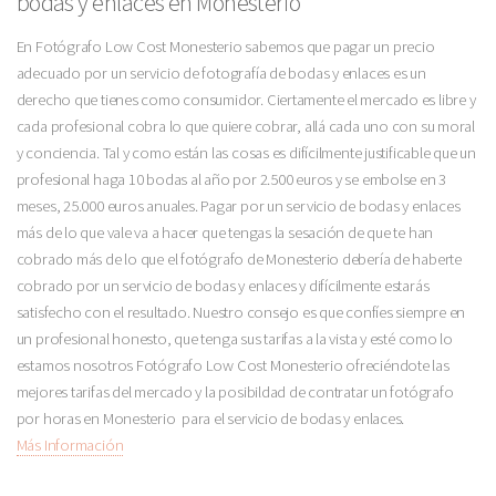
bodas y enlaces en Monesterio
En Fotógrafo Low Cost Monesterio sabemos que pagar un precio
adecuado por un servicio de fotografía de bodas y enlaces es un
derecho que tienes como consumidor. Ciertamente el mercado es libre y
cada profesional cobra lo que quiere cobrar, allá cada uno con su moral
y conciencia. Tal y como están las cosas es difícilmente justificable que un
profesional haga 10 bodas al año por 2.500 euros y se embolse en 3
meses, 25.000 euros anuales. Pagar por un servicio de bodas y enlaces
más de lo que vale va a hacer que tengas la sesación de que te han
cobrado más de lo que el fotógrafo de Monesterio debería de haberte
cobrado por un servicio de bodas y enlaces y difícilmente estarás
satisfecho con el resultado. Nuestro consejo es que confíes siempre en
un profesional honesto, que tenga sus tarifas a la vista y esté como lo
estamos nosotros Fotógrafo Low Cost Monesterio ofreciéndote las
mejores tarifas del mercado y la posibildad de contratar un fotógrafo
por horas en Monesterio para el servicio de bodas y enlaces.
Más Información