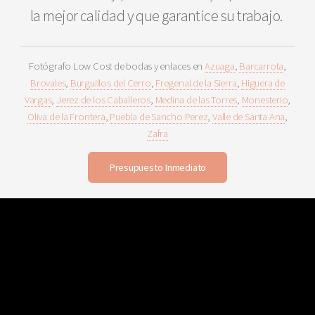
la mejor calidad y que garantice su trabajo.
Fotógrafo Low Cost de bodas y enlaces en
Azuaga
,
Barcarrota
,
Brovales
,
Burguillos del Cerro
,
Fregenal de la Sierra
,
Higuera de
Vargas
,
Jerez de los Caballeros
,
Medina de las Torres
,
Monesterio
,
Oliva de la Frontera
,
Puebla de Sancho Perez
,
Valle de Santa Ana
,
Zafra
Presupuesto Inmediato