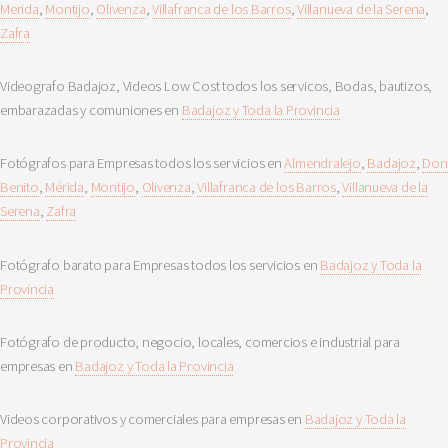
Merida
,
Montijo
,
Olivenza
,
Villafranca de los Barros
,
Villanueva de la Serena
,
Zafra
Videografo Badajoz, Videos Low Cost todos los servicos, Bodas, bautizos,
embarazadas y comuniones en
Badajoz y Toda la Provincia
Fotógrafos para Empresas todos los servicios en
Almendralejo
,
Badajoz
,
Don
Benito
,
Mérida
,
Montijo
,
Olivenza
,
Villafranca de los Barros
,
Villanueva de la
Serena
,
Zafra
Fotógrafo barato para Empresas todos los servicios en
Badajoz y Toda la
Provincia
Fotógrafo de producto, negocio, locales, comercios e industrial para
empresas en
Badajoz y Toda la Provincia
Videos corporativos y comerciales para empresas en
Badajoz y Toda la
Provincia