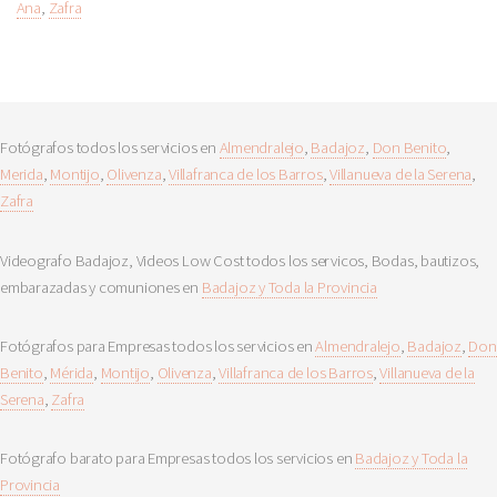
Ana
,
Zafra
Fotógrafos todos los servicios en
Almendralejo
,
Badajoz
,
Don Benito
,
Merida
,
Montijo
,
Olivenza
,
Villafranca de los Barros
,
Villanueva de la Serena
,
Zafra
Videografo Badajoz, Videos Low Cost todos los servicos, Bodas, bautizos,
embarazadas y comuniones en
Badajoz y Toda la Provincia
Fotógrafos para Empresas todos los servicios en
Almendralejo
,
Badajoz
,
Don
Benito
,
Mérida
,
Montijo
,
Olivenza
,
Villafranca de los Barros
,
Villanueva de la
Serena
,
Zafra
Fotógrafo barato para Empresas todos los servicios en
Badajoz y Toda la
Provincia