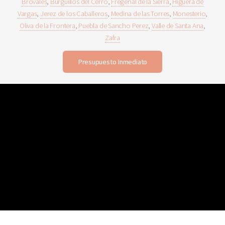
Brovales
,
Burguillos del Cerro
,
Fregenal de la Sierra
,
Higuera de
Vargas
,
Jerez de los Caballeros
,
Medina de las Torres
,
Monesterio
,
Oliva de la Frontera
,
Puebla de Sancho Perez
,
Valle de Santa Ana
,
Zafra
Presupuesto Inmediato