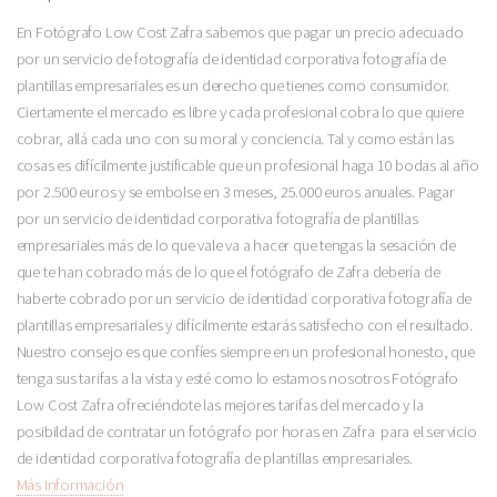
En Fotógrafo Low Cost Zafra sabemos que pagar un precio adecuado
por un servicio de fotografía de identidad corporativa fotografía de
plantillas empresariales es un derecho que tienes como consumidor.
Ciertamente el mercado es libre y cada profesional cobra lo que quiere
cobrar, allá cada uno con su moral y conciencia. Tal y como están las
cosas es difícilmente justificable que un profesional haga 10 bodas al año
por 2.500 euros y se embolse en 3 meses, 25.000 euros anuales. Pagar
por un servicio de identidad corporativa fotografía de plantillas
empresariales más de lo que vale va a hacer que tengas la sesación de
que te han cobrado más de lo que el fotógrafo de Zafra debería de
haberte cobrado por un servicio de identidad corporativa fotografía de
plantillas empresariales y difícilmente estarás satisfecho con el resultado.
Nuestro consejo es que confíes siempre en un profesional honesto, que
tenga sus tarifas a la vista y esté como lo estamos nosotros Fotógrafo
Low Cost Zafra ofreciéndote las mejores tarifas del mercado y la
posibildad de contratar un fotógrafo por horas en Zafra para el servicio
de identidad corporativa fotografía de plantillas empresariales.
Más Información