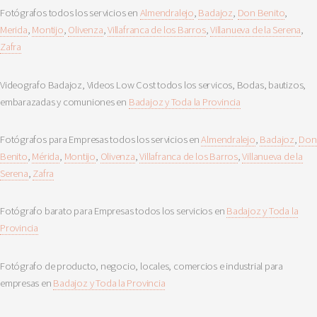
Fotógrafos todos los servicios en
Almendralejo
,
Badajoz
,
Don Benito
,
Merida
,
Montijo
,
Olivenza
,
Villafranca de los Barros
,
Villanueva de la Serena
,
Zafra
Videografo Badajoz, Videos Low Cost todos los servicos, Bodas, bautizos,
embarazadas y comuniones en
Badajoz y Toda la Provincia
Fotógrafos para Empresas todos los servicios en
Almendralejo
,
Badajoz
,
Don
Benito
,
Mérida
,
Montijo
,
Olivenza
,
Villafranca de los Barros
,
Villanueva de la
Serena
,
Zafra
Fotógrafo barato para Empresas todos los servicios en
Badajoz y Toda la
Provincia
Fotógrafo de producto, negocio, locales, comercios e industrial para
empresas en
Badajoz y Toda la Provincia