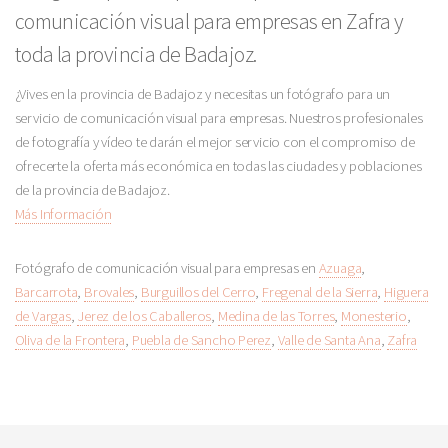
comunicación visual para empresas en Zafra y
toda la provincia de Badajoz.
¿Vives en la provincia de Badajoz y necesitas un fotógrafo para un
servicio de comunicación visual para empresas. Nuestros profesionales
de fotografía y vídeo te darán el mejor servicio con el compromiso de
ofrecerte la oferta más económica en todas las ciudades y poblaciones
de la provincia de Badajoz.
Más Información
Fotógrafo de comunicación visual para empresas en
Azuaga
,
Barcarrota
,
Brovales
,
Burguillos del Cerro
,
Fregenal de la Sierra
,
Higuera
de Vargas
,
Jerez de los Caballeros
,
Medina de las Torres
,
Monesterio
,
Oliva de la Frontera
,
Puebla de Sancho Perez
,
Valle de Santa Ana
,
Zafra