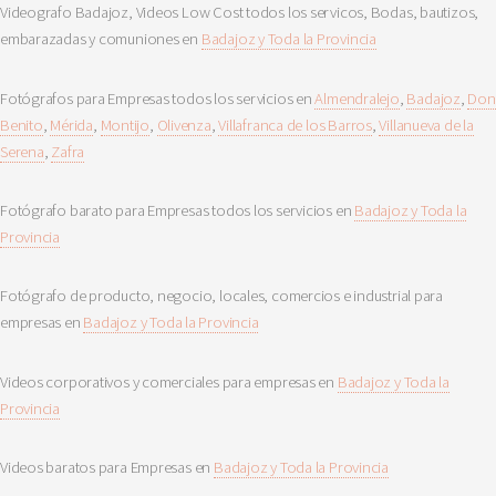
Videografo Badajoz, Videos Low Cost todos los servicos, Bodas, bautizos,
embarazadas y comuniones en
Badajoz y Toda la Provincia
Fotógrafos para Empresas todos los servicios en
Almendralejo
,
Badajoz
,
Don
Benito
,
Mérida
,
Montijo
,
Olivenza
,
Villafranca de los Barros
,
Villanueva de la
Serena
,
Zafra
Fotógrafo barato para Empresas todos los servicios en
Badajoz y Toda la
Provincia
Fotógrafo de producto, negocio, locales, comercios e industrial para
empresas en
Badajoz y Toda la Provincia
Videos corporativos y comerciales para empresas en
Badajoz y Toda la
Provincia
Videos baratos para Empresas en
Badajoz y Toda la Provincia