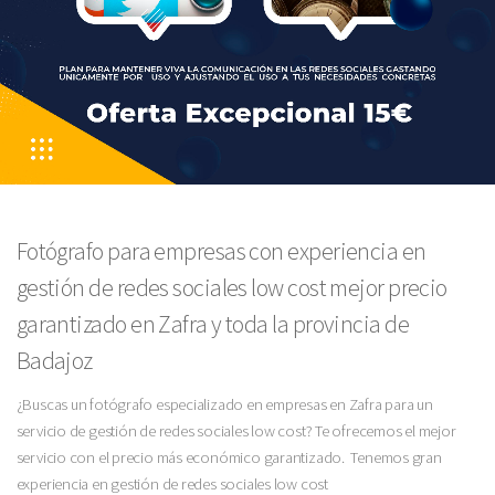
Fotógrafo para empresas con experiencia en
gestión de redes sociales low cost mejor precio
garantizado en Zafra y toda la provincia de
Badajoz
¿Buscas un fotógrafo especializado en empresas en Zafra para un
servicio de gestión de redes sociales low cost? Te ofrecemos el mejor
servicio con el precio más económico garantizado. Tenemos gran
experiencia en gestión de redes sociales low cost