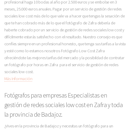
profesional haga 10 bodas al año por 2.500 euros y se embolse en 3
meses, 25.000 euros anuales. Pagar por un servicio de gestión de redes
sociales low cost más de lo que vale va a hacer que tengas la sesación de
que te han cobrado más de lo que el fotógrafo de Zafra debería de
haberte cobrado por un servicio de gestión de redes sociales low cost y
difícilmente estarás satisfecho con el resultado. Nuestro consejo es que
confíes siempre en un profesional honesto, que tenga sus tarifas a la vista
y esté como lo estamos nosotros Fotógrafo Low Cost Zafra
ofreciéndote las mejores tarifas del mercado y la posibildad de contratar
un fotógrafo por horas en Zafra para el servicio de gestión de redes
sociales low cost.
Más Información
Fotógrafos para empresas Especialistas en
gestión de redes sociales low cost en Zafra y toda
la provincia de Badajoz.
¿Vives en la provincia de Badajoz y necesitas un fotógrafo para un