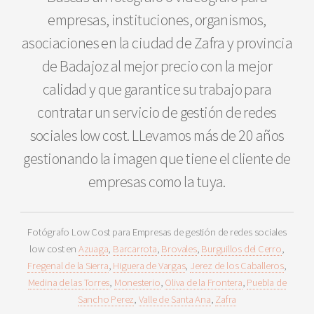
empresas, instituciones, organismos,
asociaciones en la ciudad de Zafra y provincia
de Badajoz al mejor precio con la mejor
calidad y que garantice su trabajo para
contratar un servicio de gestión de redes
sociales low cost. LLevamos más de 20 años
gestionando la imagen que tiene el cliente de
empresas como la tuya.
Fotógrafo Low Cost para Empresas de gestión de redes sociales
low cost en
Azuaga
,
Barcarrota
,
Brovales
,
Burguillos del Cerro
,
Fregenal de la Sierra
,
Higuera de Vargas
,
Jerez de los Caballeros
,
Medina de las Torres
,
Monesterio
,
Oliva de la Frontera
,
Puebla de
Sancho Perez
,
Valle de Santa Ana
,
Zafra