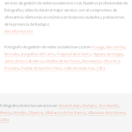
servicio de gestión de redes sociales low cost. Nuestros profesionales de
fotografía y vídeo te darán el mejor servicio con el compromiso de
ofrecerte la oferta más económica en todas las ciudades y poblaciones
de la provincia de Badajoz.
Más Información
Fotógrafo de gestión de redes sociales low cost en
Azuaga
,
Barcarrota
,
Brovales
,
Burguillos del Cerro
,
Fregenal de la Sierra
,
Higuera de Vargas
,
Jerez de los Caballeros
,
Medina de las Torres
,
Monesterio
,
Oliva de la
Frontera
,
Puebla de Sancho Perez
,
Valle de Santa Ana
,
Zafra
Fotógrafos todos los servicios en
Almendralejo
,
Badajoz
,
Don Benito
,
Merida
,
Montijo
,
Olivenza
,
Villafranca de los Barros
,
Villanueva de la Serena
,
Zafra